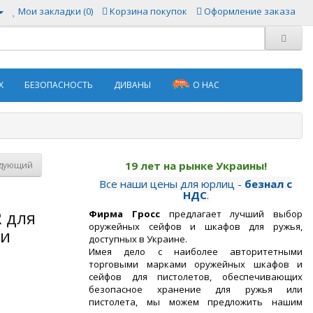
Мои закладки (0)
Корзина покупок
Оформление заказа
Х
БЕЗОПАСНОСТЬ
ДИВАНЫ
О НАС
19 лет на рынке Украины!
дующий
Все наши цены для юрлиц -
безнал с
НДС
.
 для
Фирма Гросс
предлагает лучший выбор
оружейных сейфов и шкафов для ружья,
 и
доступных в Украине.
Имея дело с наиболее авторитетными
торговыми марками оружейных шкафов и
сейфов для пистолетов, обеспечивающих
безопасное хранение для ружья или
пистолета, мы можем предложить нашим