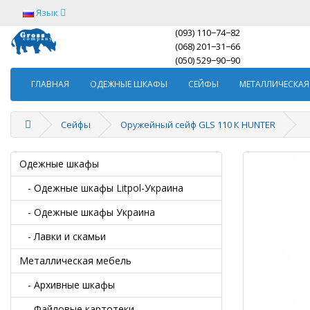
Язык
(093) 110−74−82
(068) 201−31−66
(050) 529−90−90
ГЛАВНАЯ
ОДЕЖНЫЕ ШКАФЫ
СЕЙФЫ
МЕТАЛЛИЧЕСКАЯ
Сейфы
Оружейный сейф GLS 110 К HUNTER
Одежные шкафы
- Одежные шкафы Litpol-Украина
- Одежные шкафы Украина
- Лавки и скамьи
Металлическая мебель
- Архивные шкафы
- Файловые картотеки