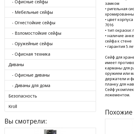
- Офисные сейфы
замком
• ригельная си
- Мебельные сейфы
хромированны
• цвет корпуса
- Огнестойкие сейфы
7016
• тип окраски
- Взломостойкие сейфы
• наличие анк
сейфа к стене
- Оружейные сейфы
• гарантия 5 л
- Офисная техника
Сейф для хран
имеет противо
Диваны
карманы для р
оружием или м
- Офисные диваны
держатели и ф
планку для нав
- Диваны для дома
Сейф укомпле
ложементом.
Безопасность
Kroll
Похожие 
Вы смотрели: