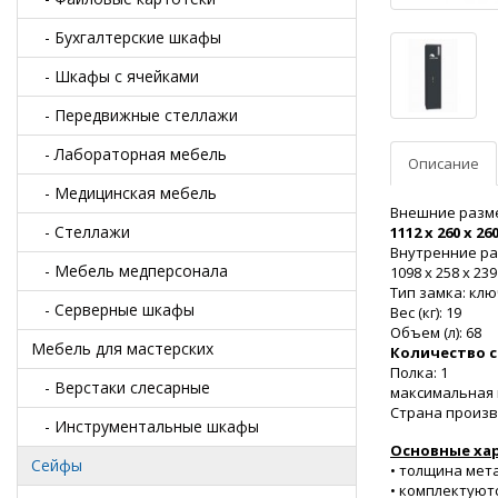
- Бухгалтерские шкафы
- Шкафы с ячейками
- Передвижные стеллажи
- Лабораторная мебель
Описание
- Медицинская мебель
Внешние разме
- Стеллажи
1112 х 260 х 26
Внутренние ра
- Мебель медперсонала
1098 х 258 х 23
Тип замка: кл
- Серверные шкафы
Вес (кг): 19
Объем (л): 68
Мебель для мастерских
Количество с
Полка: 1
- Верстаки слесарные
максимальная 
Страна произв
- Инструментальные шкафы
Основные ха
Сейфы
• толщина мета
• комплектуют