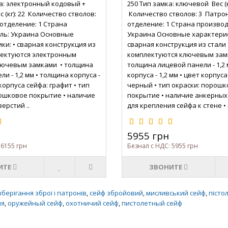
а: электронный кодовый +
250 Тип замка: ключевой Вес (кг
 (кг): 22 Количество стволов:
Количество стволов: 3 Патро
отделение: 1 Страна
отделение: 1 Страна производ
ль: Украина Основные
Украина Основные характерис
ки: • сварная конструкция из
сварная конструкция из стали 
лектуются электронным
комплектуются ключевым зам
лючевым замками • толщина
толщина лицевой панели - 1,2
и - 1,2 мм • толщина корпуса -
корпуса - 1,2 мм • цвет корпуса
 корпуса сейфа: графит • тип
черный • тип окраски: порош
рошковое покрытие • наличие
покрытие • наличие анкерных
ерстий ..
для крепления сейфа к стене • 
5955 грн
 6155 грн
Безнал с НДС: 5955 грн
ИТЕ
ЗВОНИТЕ
зберігання зброї і патронів
,
сейф збройовий
,
мисливський сейф
,
пісто
ия
,
оружейный сейф
,
охотничий сейф
,
пистолетный сейф