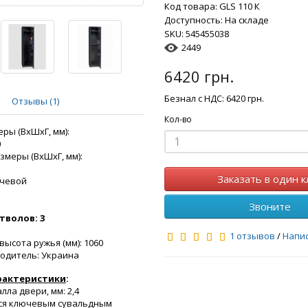
Код товара:
GLS 110 К
Доступность: На складе
SKU:
545455038
2449
6420
грн.
Безнал с НДС: 6420 грн.
Отзывы (1)
Кол-во
ры (ВхШхГ, мм):
0
змеры (ВхШхГ, мм):
9
Заказать в один к
ючевой
Звоните
тволов: 3
1 отзывов
/
Напи
высота ружья (мм): 1060
одитель: Украина
рактеристики
:
лла двери, мм: 2,4
ся ключевым сувальдным