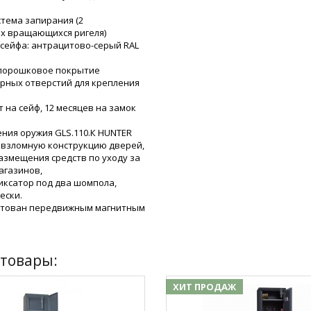
стема запирания (2
х вращающихся ригеля)
 сейфа: антрацитово-серый RAL
: порошковое покрытие
ерных отверстий для крепления
ет на сейф, 12 месяцев на замок
ения оружия GLS.110.К HUNTER
взломную конструкцию дверей,
азмещения средств по уходу за
агазинов,
иксатор под два шомпола,
ески.
ктован передвижным магнитным
товары:
ХИТ ПРОДАЖ