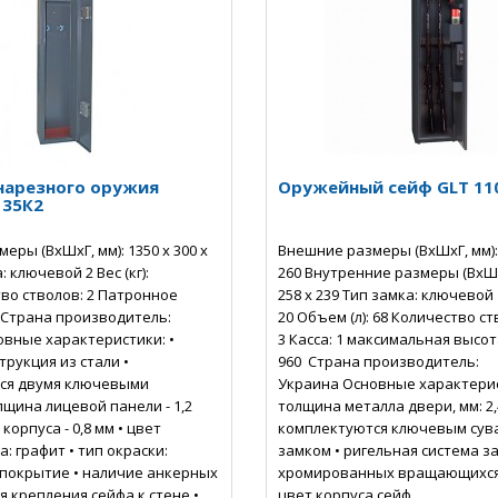
нарезного оружия
Оружейный сейф GLT 11
135К2
еры (ВхШхГ, мм): 1350 х 300 х
Внешние размеры (ВхШхГ, мм): 
: ключевой 2 Вес (кг):
260 Внутренние размеры (ВхШхГ
тво стволов: 2 Патронное
258 х 239 Тип замка: ключевой В
 Страна производитель:
20 Объем (л): 68 Количество ст
вные характеристики: •
3 Касса: 1 максимальная высот
трукция из стали •
960 Страна производитель:
ся двумя ключевыми
Украина Основные характерис
лщина лицевой панели - 1,2
толщина металла двери, мм: 2,
корпуса - 0,8 мм • цвет
комплектуются ключевым су
: графит • тип окраски:
замком • ригельная система з
покрытие • наличие анкерных
хромированных вращающихся 
я крепления сейфа к стене •
цвет корпуса сейф..