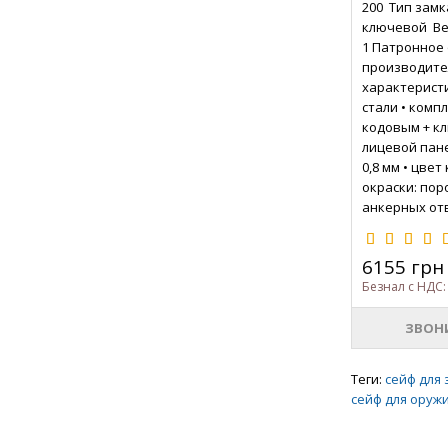
200 Тип замк
ключевой Вес
1 Патронное 
производите
характеристи
стали • комп
кодовым + к
лицевой панел
0,8 мм • цвет
окраски: по
анкерных отв
6155 грн
Безнал с НДС:
ЗВОН
Теги:
сейф для 
сейф для оруж