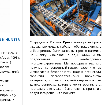
0 К HUNTER
Сотрудники
Фирма Гросс
помогут выбрать
идеальную модель сейфа, чтобы ваше оружие
и боеприпасы были заперты. Просто нажмите
1112 х 260 х
на кнопку: «Заказать в один клик», и мы
, мм): 1098 х
предоставим вам необходимый
ес (кг):
пистолетохранитель. Мы поощряем тех, кто
волов:
покупает качественный товар, позвоните нам
а ружья (мм):
и спросите о безопасности, надежности стали,
гарантии, пользовательских вариантах
интерьера, противопожарной защите и любых
тики: •
других вопросах, которые могут возникнуть,
4 •
поскольку это может быть ключ к принятию
вальдным
разумного решения о покупке.
апирания (2
ригеля) •