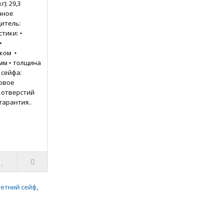
): 29,3
нное
итель:
тики: •
•
ком •
 мм • толщина
 сейфа:
ковое
 отверстий
гарантия..
летний сейф
,