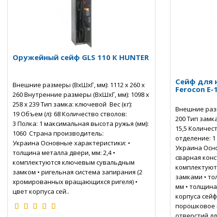
Оружейный сейф GLS 110 К HUNTER
Сейф для 
Внешние размеры (ВхШхГ, мм): 1112 х 260 х
Ferocon Е-
260 Внутренние размеры (ВхШхГ, мм): 1098 х
258 х 239 Тип замка: ключевой Вес (кг):
Внешние разм
19 Объем (л): 68 Количество стволов:
200 Тип замка
3 Полка: 1 максимальная высота ружья (мм):
15,5 Количес
1060 Страна производитель:
отделение: 1
Украина Основные характеристики: •
Украина Осно
толщина металла двери, мм: 2,4 •
сварная конс
комплектуются ключевым сувальдным
комплектуют
замком • ригельная система запирания (2
замками • то
хромированных вращающихся ригеля) •
мм • толщина 
цвет корпуса сей..
корпуса сейфа
порошковое 
отверстий дл