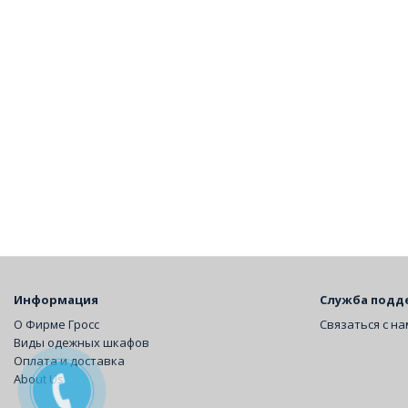
Информация
Служба подд
О Фирме Гросс
Связаться с н
Виды одежных шкафов
Оплата и доставка
About Us