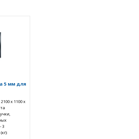
а 5 мм для
2100 х 1100 х
ета
учки,
ных
- 3
кг):