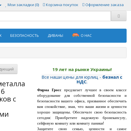
Мои закладки (0)
Корзина покупок
Оформление заказа
Х
БЕЗОПАСНОСТЬ
ДИВАНЫ
О НАС
19 лет на рынке Украины!
дующий
Все наши цены для юрлиц -
безнал с
металла
НДС
.
 6
Фирма Гросс
предлагает лучшее в своем классе
оборудование для собственной безопасности и
ков с
безопасности вашего офиса, призванное обеспечить
вам спокойствие, зная, что ваши жизни и ценности
ами
хорошо защищены.
Обеспечьте свою безопасность
сегодня: Приобретите надежную бронекапсулу,
сейфовую комнату или комнату паники!
Защитите свою семью, ценности и самое