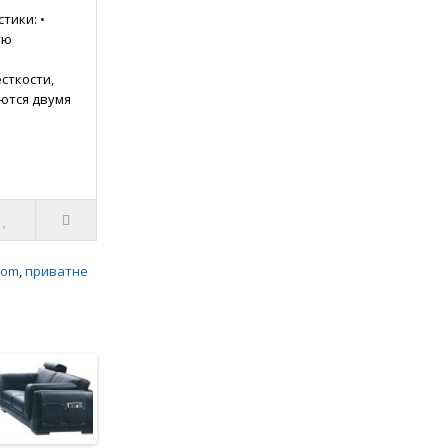
тики: •
ую
сткости,
ются двумя
сов • В углах
ециал..
oom
,
приватне