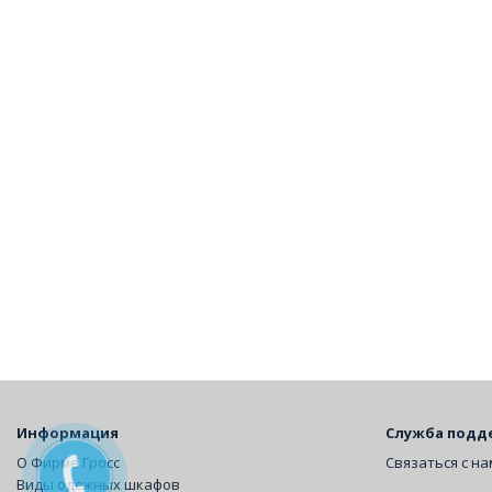
Информация
Служба подд
О Фирме Гросс
Связаться с н
Виды одежных шкафов