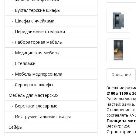
- Бухгалтерские шкафы
- Шкафы с ячейками
- Передвижные стеллажи
- Лабораторная мебель
- Медицинская мебель
- Стеллажи
- Мебель медперсонала
Описание
- Серверные шкафы
Внешние разме
2100 х 1100 х 3
Мебель для мастерских
Размеры указ
частей: замка,
- Верстаки слесарные
Отклонение от
составлять +/- 
- Инструментальные шкафы
Толщина мет
Вес (кг): 1250
Сейфы
Страна произв