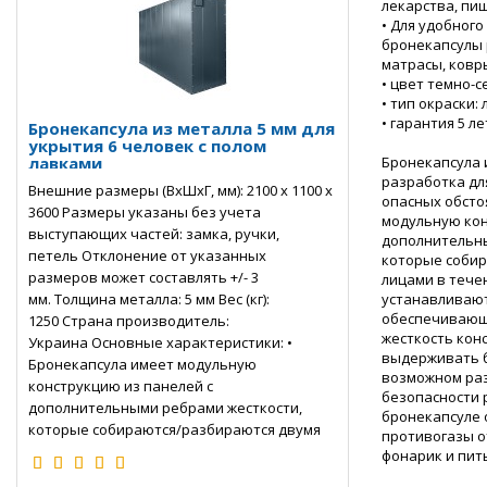
лекарства, пи
• Для удобног
бронекапсулы
матрасы, ковр
• цвет темно-с
• тип окраски
• гарантия 5 ле
Бронекапсула из металла 5 мм для
укрытия 6 человек с полом
лавками
Бронекапсула и
разработка дл
Внешние размеры (ВхШхГ, мм): 2100 х 1100 х
опасных обсто
3600 Размеры указаны без учета
модульную кон
выступающих частей: замка, ручки,
дополнительны
петель Отклонение от указанных
которые соби
размеров может составлять +/- 3
лицами в течен
мм. Толщина металла: 5 мм Вес (кг):
устанавливают
обеспечивающ
1250 Страна производитель:
жесткость кон
Украина Основные характеристики: •
выдерживать б
Бронекапсула имеет модульную
возможном раз
конструкцию из панелей с
безопасности 
дополнительными ребрами жесткости,
бронекапсуле
которые собираются/разбираются двумя
противогазы от
лицами в течение двух-трех часов • В углах
фонарик и пит
бронекапсулы установлены специал..