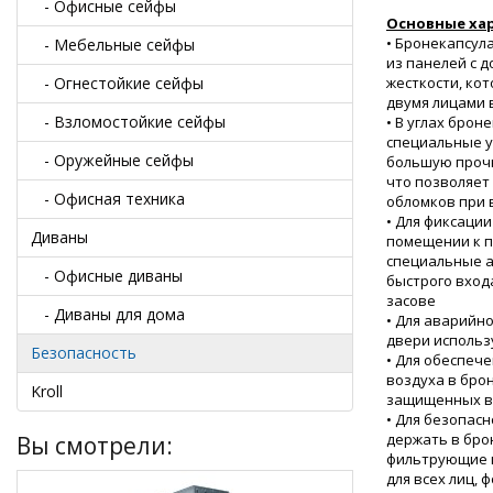
- Офисные сейфы
Основные ха
• Бронекапсул
- Мебельные сейфы
из панелей с 
- Огнестойкие сейфы
жесткости, ко
двумя лицами 
- Взломостойкие сейфы
•
В углах брон
специальные 
- Оружейные сейфы
большую прочн
что позволяет
- Офисная техника
обломков при
• Для фиксаци
Диваны
помещении к п
специальные а
- Офисные диваны
быстрого вход
засове
- Диваны для дома
• Для аварийн
двери использ
Безопасность
• Для обеспеч
воздуха в бро
Kroll
защищенных в
• Для безопас
держать в бро
Вы смотрели:
фильтрующие п
для всех лиц, 