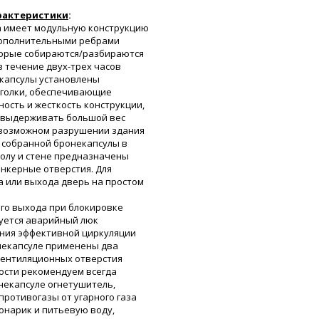
рактеристики
:
а имеет модульную конструкцию
дополнительными ребрами
торые собираются/разбираются
в течение двух-трех часов
екапсулы установлены
уголки, обеспечивающие
ость и жесткость конструкции,
 выдерживать большой вес
 возможном разрушении здания
и собранной бронекапсулы в
олу и стене предназначены
нкерные отверстия. Для
а или выхода дверь на простом
ого выхода при блокировке
уется аварийный люк
ения эффективной циркуляции
некапсуле применены два
ентиляционных отверстия
ности рекомендуем всегда
некапсуле огнетушитель,
ротивогазы от угарного газа
фонарик и питьевую воду,