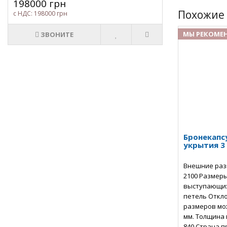
198000 грн
Похожие 
с НДС: 198000 грн
МЫ РЕКОМЕ
ЗВОНИТЕ
Бронекапс
укрытия 3
Внешние разм
2100 Размеры
выступающих 
петель Откл
размеров мож
мм. Толщина м
840 Страна п