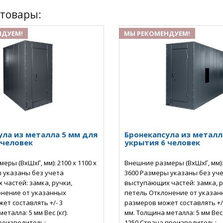
товары:
НДУЕМ!
МЫ РЕКОМЕНДУЕМ!
ула из металла 5 мм для
Бронекапсула из металл
 человек
укрытия 6 человек
еры (ВхШхГ, мм): 2100 х 1100 х
Внешние размеры (ВхШхГ, мм): 
 указаны без учета
3600 Размеры указаны без уч
частей: замка, ручки,
выступающих частей: замка, р
онение от указанных
петель Отклонение от указан
ет составлять +/- 3
размеров может составлять +/
еталла: 5 мм Вес (кг):
мм. Толщина металла: 5 мм Вес (
роизводитель:
1250 Страна производитель: