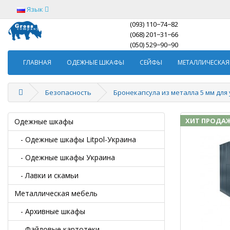
Язык
(093) 110−74−82
(068) 201−31−66
(050) 529−90−90
ГЛАВНАЯ
ОДЕЖНЫЕ ШКАФЫ
СЕЙФЫ
МЕТАЛЛИЧЕСКАЯ
Безопасность
Бронекапсула из металла 5 мм для
ХИТ ПРОДА
Одежные шкафы
- Одежные шкафы Litpol-Украина
- Одежные шкафы Украина
- Лавки и скамьи
Металлическая мебель
- Архивные шкафы
- Файловые картотеки