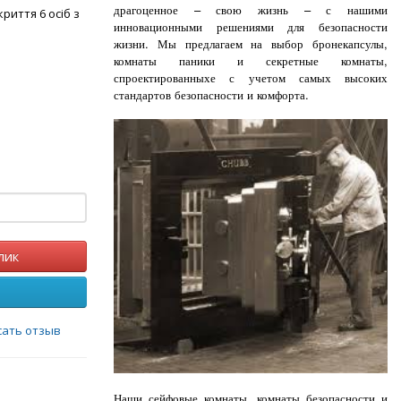
драгоценное – свою жизнь – с нашими
риття 6 осіб з
инновационными решениями для безопасности
жизни. Мы предлагаем на выбор бронекапсулы,
комнаты паники и секретные комнаты,
спроектированныхе с учетом самых высоких
стандартов безопасности и комфорта.
лик
сать отзыв
Наши сейфовые комнаты, комнаты безопасности и