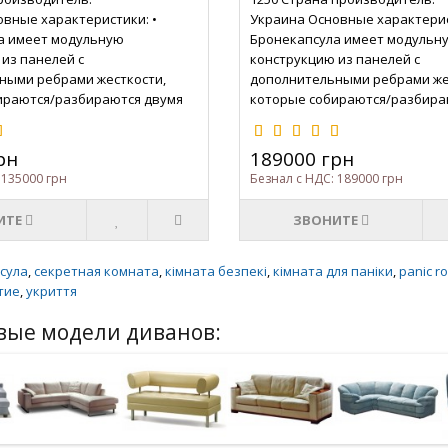
вные характеристики: •
Украина Основные характерис
а имеет модульную
Бронекапсула имеет модульн
из панелей с
конструкцию из панелей с
ными ребрами жесткости,
дополнительными ребрами же
ираются/разбираются двумя
которые собираются/разбира
ение двух-трех часов • В углах
лицами в течение двух-трех ча
ы установлены специаль..
бронекапсулы установлены сп
рн
189000 грн
 135000 грн
Безнал с НДС: 189000 грн
ИТЕ
ЗВОНИТЕ
сула
,
секретная комната
,
кімната безпекі
,
кімната для паніки
,
panic r
тие
,
укриття
вые модели диванов: