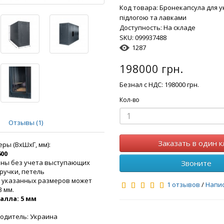
Код товара:
Бронекапсула для ук
підлогою та лавками
Доступность: На складе
SKU:
099937488
1287
198000
грн.
Безнал с НДС: 198000 грн.
Кол-во
Отзывы (1)
Заказать в один к
ры (ВхШхГ, мм):
600
аны без учета выступающих
Звоните
 ручки, петель
 указанных размеров может
1 отзывов
/
Напи
3 мм.
алла: 5 мм
одитель: Украина