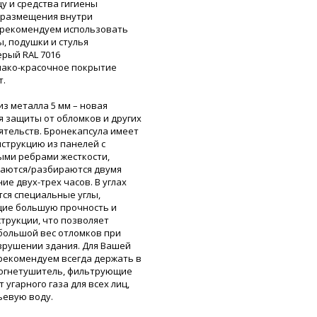
щу и средства гигиены
о размещения внутри
 рекомендуем использовать
ы, подушки и стулья
ерый RAL 7016
: лако-красочное покрытие
т.
з металла 5 мм – новая
я защиты от обломков и других
ятельств. Бронекапсула имеет
струкцию из панелей с
ми ребрами жесткости,
раются/разбираются двумя
ие двух-трех часов. В углах
ся специальные углы,
ие большую прочность и
струкции, что позволяет
ольшой вес отломков при
рушении здания. Для Вашей
рекомендуем всегда держать в
 огнетушитель, фильтрующие
 угарного газа для всех лиц,
ьевую воду.