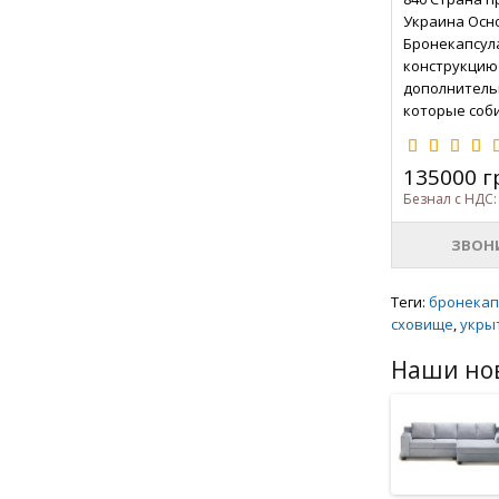
Украина Осно
Бронекапсул
конструкцию 
дополнитель
которые соб
лицами в теч
бронекапсул
135000 г
Безнал с НДС:
ЗВОН
Теги:
бронекап
сховище
,
укры
Наши но